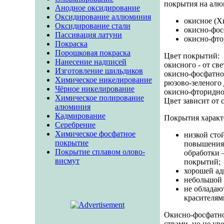
покрытия на алю
Анодное оксидирование
Оксидирование аллюминия
окисное (Хи
Оксидирование стали
окисно-фос
Пассивация латуни
окисно-фто
Покраска
Порошковая покраска
Цвет покрытий:
Нанесение надписей
окисного - от све
Изготовление шильдиков
окисно-фосфатно-
Химическое никелирование
рюзово-зеленого 
Чёрное никелирование
окисно-фторидног
Химическое полирование
Цвет зависит от 
алюминия
Кадмирование
Покрытия характ
Серебрение
Химическое фосфатное
низкой сто
покрытие
повышения 
Покрытие сплавом олово-
обработки 
висмут
покрытий;
хорошей ад
небольшой 
не обладаю
кра­сителям
Окисно-фосфатно
ствами, но не ув