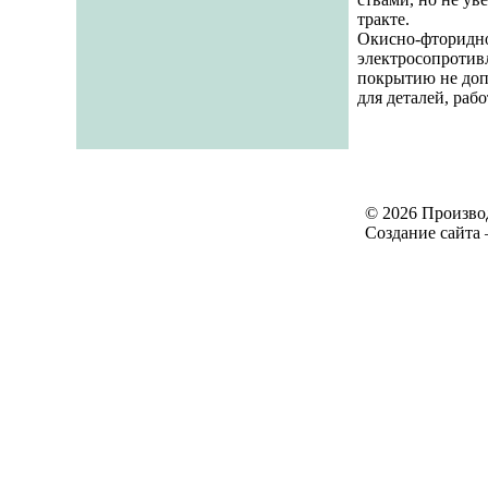
тракте.
Окисно-фторидное
электросопротивл
покры­тию не доп
для деталей, раб
© 2026 Произво
Создание сайта 