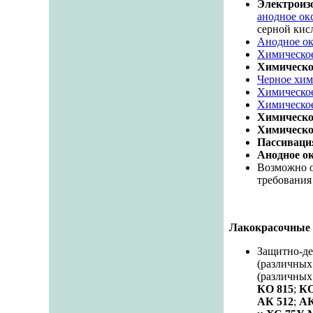
Электроиз
анодное ок
серной кис
Анодное о
Химическо
Химическо
Черное хим
Химическое
Химическое
Химическо
Химическо
Пассиваци
Анодное о
Возможно о
требования
Лакокрасочные
Защитно-де
(различных
(различных
КО 815
;
КО
АК 512
;
АК