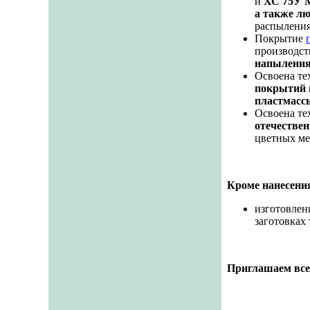
и
ХС 75У 
а также л
распыления
Покрытие
производс
напылени
Освоена те
покрытий 
пластмасс
Освоена те
отечестве
цветных ме
Кроме нанесени
изготовле
заготовках
Приглашаем все