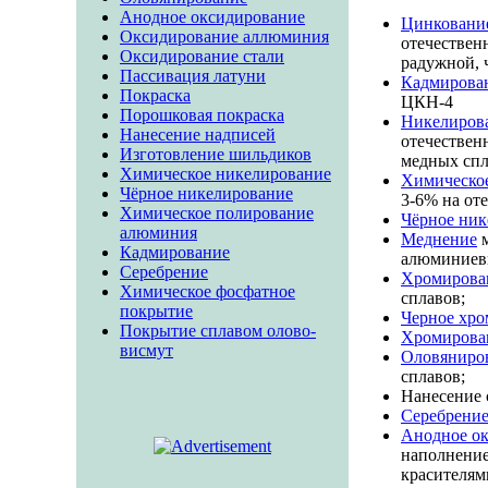
Анодное оксидирование
Цинковани
Оксидирование аллюминия
отечествен
Оксидирование стали
радужной, 
Пассивация латуни
Кадмирова
Покраска
ЦКН-4
Порошковая покраска
Никелирова
Нанесение надписей
отечествен
Изготовление шильдиков
медных спл
Химическое никелирование
Химическо
Чёрное никелирование
3-6% на от
Химическое полирование
Чёрное ник
алюминия
Меднение
м
Кадмирование
алюминиев
Серебрение
Хромирова
Химическое фосфатное
сплавов;
покрытие
Черное хро
Покрытие сплавом олово-
Хромирова
висмут
Оловяниро
сплавов;
Нанесение 
Серебрени
Анодное о
наполнение
красителям