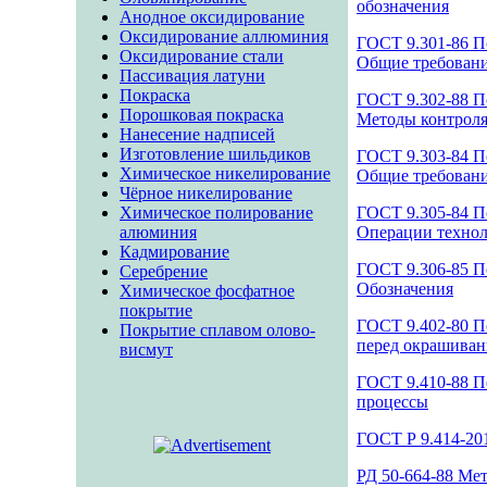
обозначения
Анодное оксидирование
Оксидирование аллюминия
ГОСТ 9.301-86 П
Оксидирование стали
Общие требован
Пассивация латуни
Покраска
ГОСТ 9.302-88 П
Порошковая покраска
Методы контрол
Нанесение надписей
Изготовление шильдиков
ГОСТ 9.303-84 П
Химическое никелирование
Общие требовани
Чёрное никелирование
Химическое полирование
ГОСТ 9.305-84 П
алюминия
Операции технол
Кадмирование
ГОСТ 9.306-85 П
Серебрение
Обозначения
Химическое фосфатное
покрытие
ГОСТ 9.402-80 П
Покрытие сплавом олово-
перед окрашива
висмут
ГОСТ 9.410-88 П
процессы
ГОСТ Р 9.414-20
РД 50-664-88 Ме