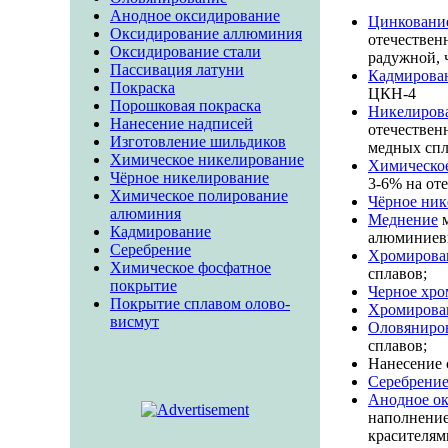
Анодное оксидирование
Цинковани
Оксидирование аллюминия
отечествен
Оксидирование стали
радужной, 
Пассивация латуни
Кадмирова
Покраска
ЦКН-4
Порошковая покраска
Никелирова
Нанесение надписей
отечествен
Изготовление шильдиков
медных спл
Химическое никелирование
Химическо
Чёрное никелирование
3-6% на от
Химическое полирование
Чёрное ник
алюминия
Меднение
м
Кадмирование
алюминиев
Серебрение
Хромирова
Химическое фосфатное
сплавов;
покрытие
Черное хро
Покрытие сплавом олово-
Хромирова
висмут
Оловяниро
сплавов;
Нанесение 
Серебрени
Анодное о
наполнение
красителям