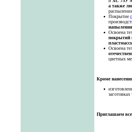
и
ХС 75У 
а также л
распыления
Покрытие
производс
напылени
Освоена те
покрытий 
пластмасс
Освоена те
отечестве
цветных ме
Кроме нанесени
изготовле
заготовках
Приглашаем все