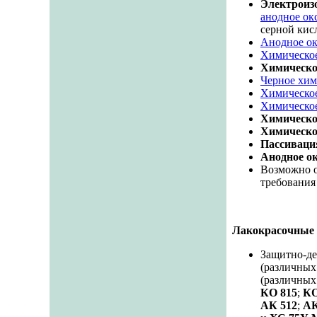
Электроиз
анодное ок
серной кис
Анодное о
Химическо
Химическо
Черное хим
Химическое
Химическое
Химическо
Химическо
Пассиваци
Анодное о
Возможно о
требования
Лакокрасочные
Защитно-де
(различных
(различных
КО 815
;
КО
АК 512
;
АК